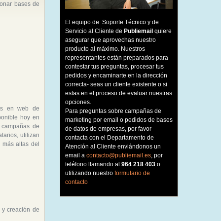
ionar bases de
El equipo de Soporte Técnico y de
Servicio al Cliente de
Publiemail
quiere
asegurar que aprovechas nuestro
producto al máximo. Nuestros
representantes están preparados para
contestar tus preguntas, procesar tus
pedidos y encaminarte en la dirección
correcta- seas un cliente existente o si
estas en el proceso de evaluar nuestras
opciones.
as en web de
Para preguntas sobre campañas de
onible hoy en
marketing por email o pedidos de bases
s campañas de
de datos de empresas, por favor
arios, utilizan
contacta con el Departamento de
 más altas del
Atención al Cliente enviándonos un
email a
contacto@publiemail.es
, por
teléfono llamando al
964 218 403
o
utilizando nuestro
formulario de
contacto
 y creación de