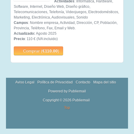
Actividades
: Informática, Hardware,
Software, Internet, Diseño Web, Diseño gráfico,
Telecomunicaciones, Telefonía, Videojuegos, Electrodomésticos,
Marketing, Electrónica, Audiovisuales, Sonido
Campos
: Nombre empresa, Actividad, Dirección, CP, Población,
Provincia, Teléfono, Fax, Email y Web.
Actualizado:
Agosto 2025
Precio
: 110 € (IVA incluido)
Comprar (
€110.00
)
Aviso Legal
Política de Privacidad
Contacto
Mapa del sitio
Powered by Publiemail
Copyright © 2026 Publiemail
Top