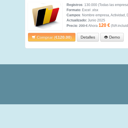
Registros
: 130.000 (Todas las empresa
Formato
: Excel .xlsx
Campos
: Nombre empresa, Actividad, D
Actualizado:
Junio 2025
120 €
Precio
:
200 €
Ahora
(IVA inclui
Comprar (
€120.00
)
Detalles
Demo